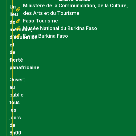
Ministère de la Communication, de la Culture,
Un
des Arts et du Tourisme
lieu
Faso Tourisme
de
Musée National du Burkina Faso
mémoire,
E-visa Burkina Faso
d’éducation
et
de
fierté
panafricaine
Ouvert
au
public
tous
les
jours
de
8h00