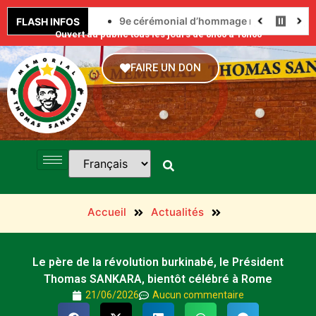
9e cérémonial d’hommage militaire au Prési
FLASH INFOS
Ouvert au public tous les jours de 8h00 à 18h00
FAIRE UN DON
Accueil
Actualités
Le père de la révolution burkinabé, le Président
Thomas SANKARA, bientôt célébré à Rome
21/06/2026
Aucun commentaire